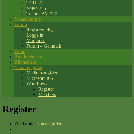
TGB 30
Volvo 245
Traktor BM 350
Månadens pryl
Forum
Registrera dig
Logga in
Min profil
Forum – Gammalt
Foton
Brattforsheden
Bli medlem
Mina uppgifter
Medlemsregister
Microsoft 365
WordPress
Register
Members
Register
Filed under
Uncategorized