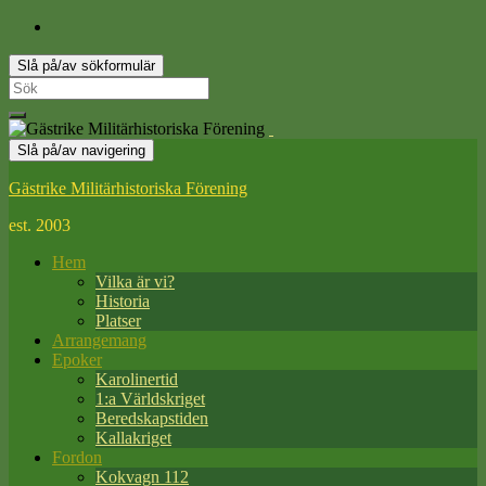
Slå på/av sökformulär
Search
for:
Slå på/av navigering
Gästrike Militärhistoriska Förening
est. 2003
Hem
Vilka är vi?
Historia
Platser
Arrangemang
Epoker
Karolinertid
1:a Världskriget
Beredskapstiden
Kallakriget
Fordon
Kokvagn 112