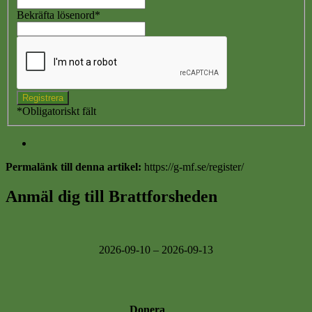
Bekräfta lösenord
*
*
Obligatoriskt fält
Permalänk till denna artikel:
https://g-mf.se/register/
Anmäl dig till Brattforsheden
2026-09-10 – 2026-09-13
Donera