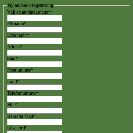
Ny användarregistrering
Välj ett användarnamn
*
Förnamn
*
Efternamn
*
Adress
*
Stad
*
Postnummer
*
Land
*
Telefonnummer
*
Mejl
*
Bekräfta Mejl
*
Lösenord
*