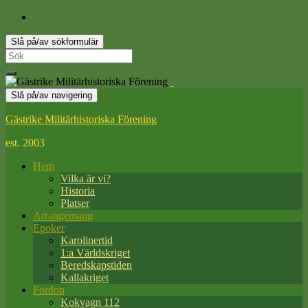
Slå på/av sökformulär
Search
for:
Slå på/av navigering
Gästrike Militärhistoriska Förening
est. 2003
Hem
Vilka är vi?
Historia
Platser
Arrangemang
Epoker
Karolinertid
1:a Världskriget
Beredskapstiden
Kallakriget
Fordon
Kokvagn 112