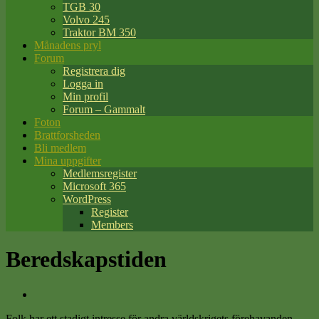
TGB 30
Volvo 245
Traktor BM 350
Månadens pryl
Forum
Registrera dig
Logga in
Min profil
Forum – Gammalt
Foton
Brattforsheden
Bli medlem
Mina uppgifter
Medlemsregister
Microsoft 365
WordPress
Register
Members
Beredskapstiden
Folk har ett stadigt intresse för andra världskrigets förehavanden.