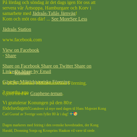
På lördag och söndag är det dags igen för oss att
servera vår Ärtsoppa, Hamburgare och Korv i
samarbete med
Jädraås-Tallås Järnväg
!
Kom och möt oss där!
...
See More
See Less
Jädraås Station
www.facebook.com
View on Facebook
·
Share
Share on Facebook
Share on Twitter
Share on
LinkedIn
Share by Email
Kontakt
Gästrike Militärhistoriska Förening
© 2026 Gästrike Militärhistoriska Förening.
3 months ago
Gjord med
av
Graphene-teman
.
Vi gratulerar Konungen på den 80:e
födelsedagen!
Gratulerer så mye med dagen til Hans Majestet Kong
Carl Gustaf av Sverige som fyller 80 år i dag!
Dagen markeres med feiring i den svenske hovedstaden, der Kong
Harald, Dronning Sonja og Kronprins Haakon vil være til stede.