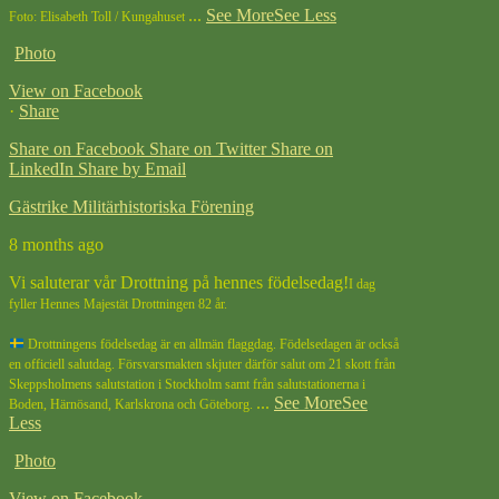
...
See More
See Less
Foto: Elisabeth Toll / Kungahuset
Photo
View on Facebook
·
Share
Share on Facebook
Share on Twitter
Share on
LinkedIn
Share by Email
Gästrike Militärhistoriska Förening
8 months ago
Vi saluterar vår Drottning på hennes födelsedag!
I dag
fyller Hennes Majestät Drottningen 82 år.
Drottningens födelsedag är en allmän flaggdag. Födelsedagen är också
en officiell salutdag. Försvarsmakten skjuter därför salut om 21 skott från
Skeppsholmens salutstation i Stockholm samt från salutstationerna i
...
See More
See
Boden, Härnösand, Karlskrona och Göteborg.
Less
Photo
View on Facebook