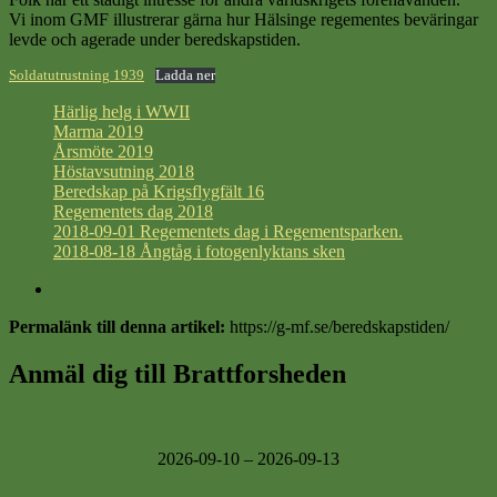
Vi inom GMF illustrerar gärna hur Hälsinge regementes beväringar
levde och agerade under beredskapstiden.
Soldatutrustning 1939
Ladda ner
Härlig helg i WWII
Marma 2019
Årsmöte 2019
Höstavsutning 2018
Beredskap på Krigsflygfält 16
Regementets dag 2018
2018-09-01 Regementets dag i Regementsparken.
2018-08-18 Ångtåg i fotogenlyktans sken
Permalänk till denna artikel:
https://g-mf.se/beredskapstiden/
Anmäl dig till Brattforsheden
2026-09-10 – 2026-09-13