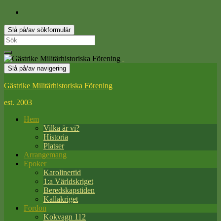
Slå på/av sökformulär
Search
for:
Slå på/av navigering
Gästrike Militärhistoriska Förening
est. 2003
Hem
Vilka är vi?
Historia
Platser
Arrangemang
Epoker
Karolinertid
1:a Världskriget
Beredskapstiden
Kallakriget
Fordon
Kokvagn 112