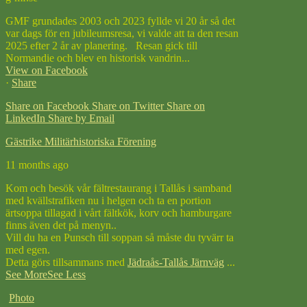
GMF grundades 2003 och 2023 fyllde vi 20 år så det
var dags för en jubileumsresa, vi valde att ta den resan
2025 efter 2 år av planering. Resan gick till
Normandie och blev en historisk vandrin...
View on Facebook
·
Share
Share on Facebook
Share on Twitter
Share on
LinkedIn
Share by Email
Gästrike Militärhistoriska Förening
11 months ago
Kom och besök vår fältrestaurang i Tallås i samband
med kvällstrafiken nu i helgen och ta en portion
ärtsoppa tillagad i vårt fältkök, korv och hamburgare
finns även det på menyn..
Vill du ha en Punsch till soppan så måste du tyvärr ta
med egen.
Detta görs tillsammans med
Jädraås-Tallås Järnväg
...
See More
See Less
Photo