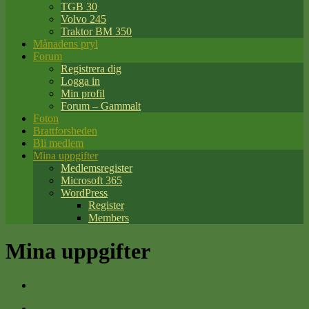
TGB 30
Volvo 245
Traktor BM 350
Månadens pryl
Forum
Registrera dig
Logga in
Min profil
Forum – Gammalt
Foton
Brattforsheden
Bli medlem
Mina uppgifter
Medlemsregister
Microsoft 365
WordPress
Register
Members
Mina uppgifter