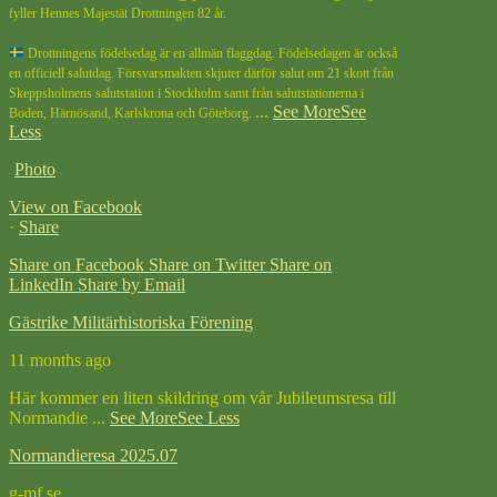
fyller Hennes Majestät Drottningen 82 år.
Drottningens födelsedag är en allmän flaggdag. Födelsedagen är också
en officiell salutdag. Försvarsmakten skjuter därför salut om 21 skott från
Skeppsholmens salutstation i Stockholm samt från salutstationerna i
...
See More
See
Boden, Härnösand, Karlskrona och Göteborg.
Less
Photo
View on Facebook
·
Share
Share on Facebook
Share on Twitter
Share on
LinkedIn
Share by Email
Gästrike Militärhistoriska Förening
11 months ago
Här kommer en liten skildring om vår Jubileumsresa till
Normandie
...
See More
See Less
Normandieresa 2025.07
g-mf.se