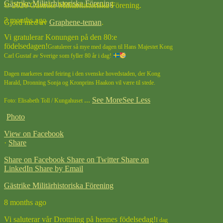
Gästrike Militärhistoriska Förening
© 2026 Gästrike Militärhistoriska Förening.
3 months ago
Gjord med
av
Graphene-teman
.
Vi gratulerar Konungen på den 80:e
födelsedagen!
Gratulerer så mye med dagen til Hans Majestet Kong
Carl Gustaf av Sverige som fyller 80 år i dag!
Dagen markeres med feiring i den svenske hovedstaden, der Kong
Harald, Dronning Sonja og Kronprins Haakon vil være til stede.
...
See More
See Less
Foto: Elisabeth Toll / Kungahuset
Photo
View on Facebook
·
Share
Share on Facebook
Share on Twitter
Share on
LinkedIn
Share by Email
Gästrike Militärhistoriska Förening
8 months ago
Vi saluterar vår Drottning på hennes födelsedag!
I dag