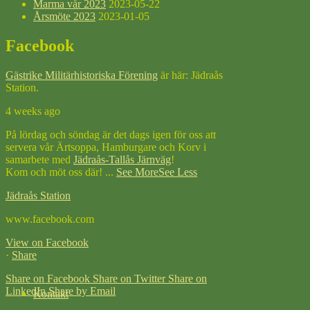
Marma vår 2023
2023-05-22
Årsmöte 2023
2023-01-05
Facebook
Gästrike Militärhistoriska Förening
är här: Jädraås
Station.
4 weeks ago
På lördag och söndag är det dags igen för oss att
servera vår Ärtsoppa, Hamburgare och Korv i
samarbete med
Jädraås-Tallås Järnväg
!
Kom och möt oss där!
...
See More
See Less
Jädraås Station
www.facebook.com
View on Facebook
·
Share
Share on Facebook
Share on Twitter
Share on
LinkedIn
Share by Email
Kontakt