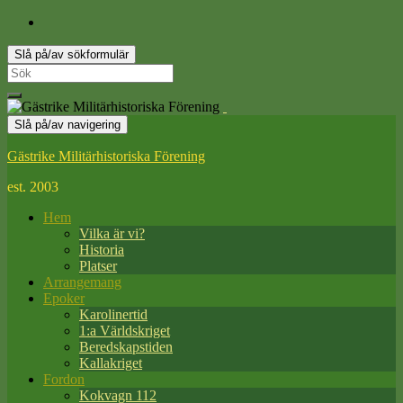
Slå på/av sökformulär
Search
for:
Slå på/av navigering
Gästrike Militärhistoriska Förening
est. 2003
Hem
Vilka är vi?
Historia
Platser
Arrangemang
Epoker
Karolinertid
1:a Världskriget
Beredskapstiden
Kallakriget
Fordon
Kokvagn 112