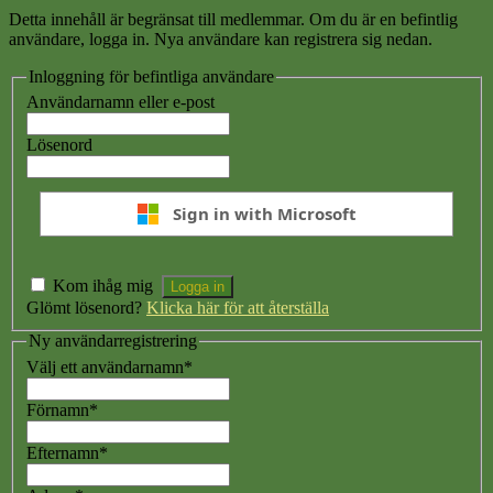
Detta innehåll är begränsat till medlemmar. Om du är en befintlig
användare, logga in. Nya användare kan registrera sig nedan.
Inloggning för befintliga användare
Användarnamn eller e-post
Lösenord
Sign in with Microsoft
Kom ihåg mig
Glömt lösenord?
Klicka här för att återställa
Ny användarregistrering
Välj ett användarnamn
*
Förnamn
*
Efternamn
*