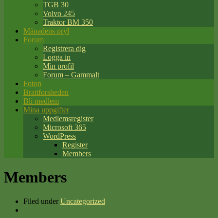
TGB 30
Volvo 245
Traktor BM 350
Månadens pryl
Forum
Registrera dig
Logga in
Min profil
Forum – Gammalt
Foton
Brattforsheden
Bli medlem
Mina uppgifter
Medlemsregister
Microsoft 365
WordPress
Register
Members
Members
Filed under
Uncategorized