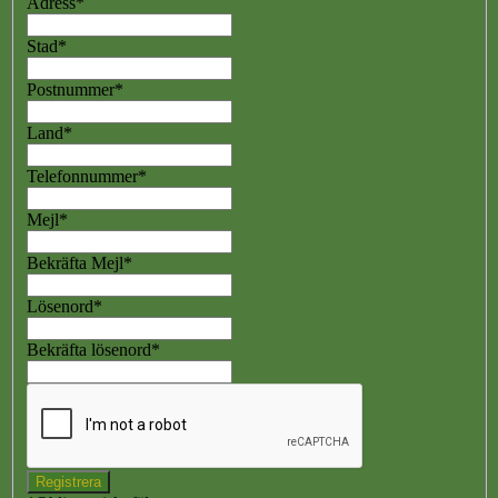
Adress
*
Stad
*
Postnummer
*
Land
*
Telefonnummer
*
Mejl
*
Bekräfta Mejl
*
Lösenord
*
Bekräfta lösenord
*