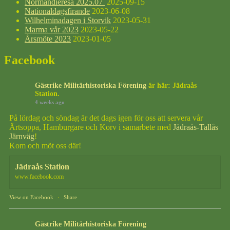
Normandieresa 2025.07
2025-09-15
Nationaldagsfirande
2023-06-08
Wilhelminadagen i Storvik
2023-05-31
Marma vår 2023
2023-05-22
Årsmöte 2023
2023-01-05
Facebook
Gästrike Militärhistoriska Förening
är här: Jädraås
Station.
4 weeks ago
På lördag och söndag är det dags igen för oss att servera vår
Ärtsoppa, Hamburgare och Korv i samarbete med
Jädraås-Tallås
Järnväg
!
Kom och möt oss där!
Jädraås Station
www.facebook.com
View on Facebook
·
Share
Gästrike Militärhistoriska Förening